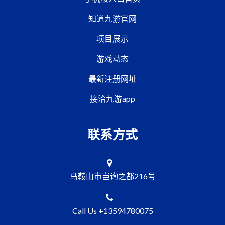
知道九游官网
项目展示
游戏动态
最新注册网址
接洽九游app
联系方式
马鞍山市岂询之都216号
Call Us +13594780075