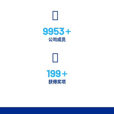
9953
+
公司成员
199
+
获得奖项