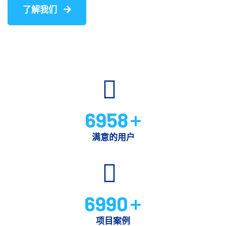
了解我们
6958
+
满意的用户
6990
+
项目案例