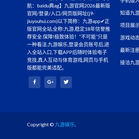
手机版
航：baidu典ag】九游官网2026最新版
知道九
官网/登录/入口/网页版网址(j9-
jiuyouhui.com)以下简称：九游app✔正
项目展
版官网全站,全称:九游,稳定18年信誉推
荐安全.保障!极致体验！“不可能”只是
游戏动
一种看法.九游娱乐,登录会员账号后,进
最新注
入全站入口,下载APP后随时体验电子
竞技,真人互动与体育游戏,网页与手机
接洽九游
版都能完美适配。
Copyright ©
九游娱乐
.