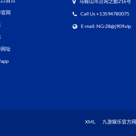
入口首页
马鞍山市岂询之都216号
游官网
Call Us +13594780075
示
E-mail: NG·28@j909.vip
态
册网址
app
XML
九游娱乐官方