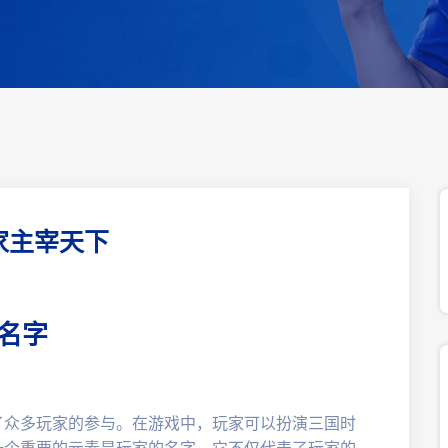
家主宰天下
名字
了众多玩家的参与。在游戏中，玩家可以扮演三国时
一个重要的元素是玩家的名字，它不仅代表了玩家的