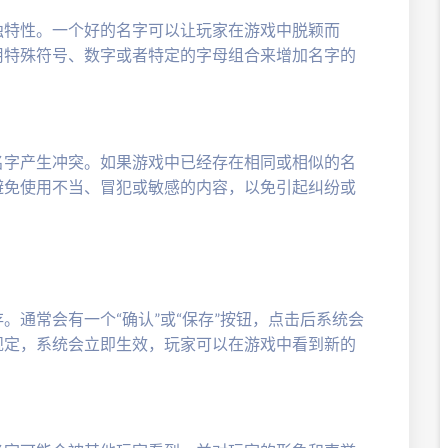
独特性。一个好的名字可以让玩家在游戏中脱颖而
用特殊符号、数字或者特定的字母组合来增加名字的
名字产生冲突。如果游戏中已经存在相同或相似的名
避免使用不当、冒犯或敏感的内容，以免引起纠纷或
。通常会有一个“确认”或“保存”按钮，点击后系统会
规定，系统会立即生效，玩家可以在游戏中看到新的