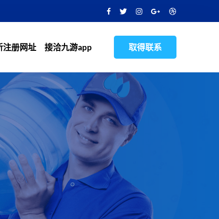
新注册网址
接洽九游app
取得联系