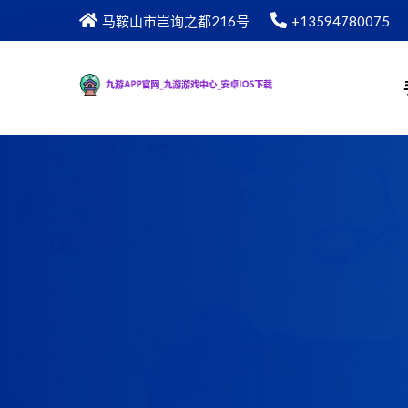
马鞍山市岂询之都216号
+13594780075