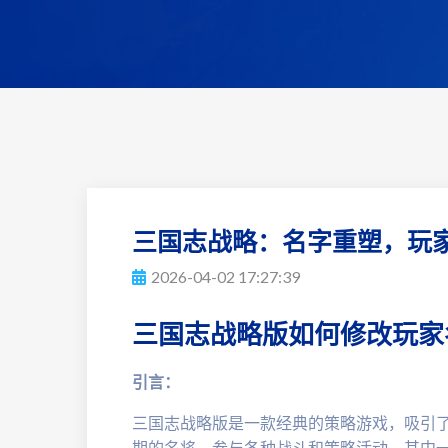
三国志战略：名字重塑，玩
2026-04-02 17:27:39
三国志战略版如何修改玩家
引言：
三国志战略版是一款经典的策略游戏，吸引
期的名将，参与各种战斗和策略活动。其中