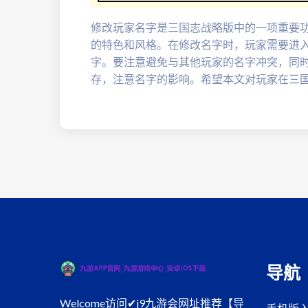
修改玩家名字是三国志战略版中的一项重要
的特色和风格。在修改名字时，玩家需要进
字。要注意避免与其他玩家的名字冲突，同
存，注意名字的影响。希望本文对玩家在三
导航
Welcome访问✔j9九游会网址推荐【导