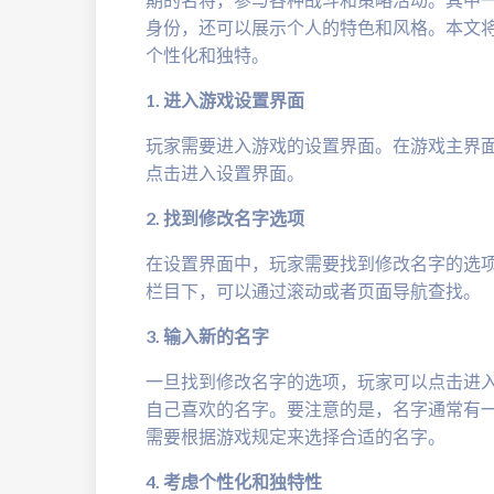
身份，还可以展示个人的特色和风格。本文
个性化和独特。
1. 进入游戏设置界面
玩家需要进入游戏的设置界面。在游戏主界面
点击进入设置界面。
2. 找到修改名字选项
在设置界面中，玩家需要找到修改名字的选项
栏目下，可以通过滚动或者页面导航查找。
3. 输入新的名字
一旦找到修改名字的选项，玩家可以点击进
自己喜欢的名字。要注意的是，名字通常有
需要根据游戏规定来选择合适的名字。
4. 考虑个性化和独特性