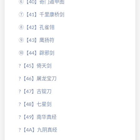
⑥【40】奇门遁甲图
⑦【41】千里康桥剑
⑧【42】孔雀翎
⑨【43】鹰扬符
⑩【44】辟邪剑
?【45】倚天剑
?【46】屠龙宝刀
?【47】古锭刀
?【48】七星剑
?【49】南华真经
?【4A】九阴真经