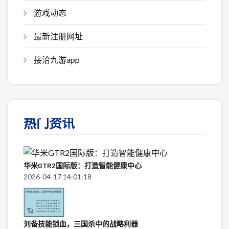
游戏动态
最新注册网址
接洽九游app
热门资讯
华米GTR2国际版：打造智能健康中心
2026-04-17 14:01:18
刘备技能锁血，三国杀中的战略利器