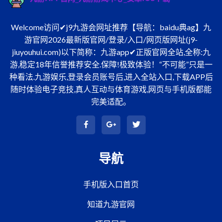
Welcome访问✔j9九游会网址推荐【导航：baidu典ag】九
游官网2026最新版官网/登录/入口/网页版网址(j9-
jiuyouhui.com)以下简称：九游app✔正版官网全站,全称:九
游,稳定18年信誉推荐安全.保障!极致体验！“不可能”只是一
种看法.九游娱乐,登录会员账号后,进入全站入口,下载APP后
随时体验电子竞技,真人互动与体育游戏,网页与手机版都能
完美适配。
导航
手机版入口首页
知道九游官网