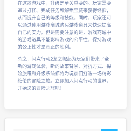
在这款游戏中，升级是至关重要的。玩家需要
通过打怪、完成任务和解锁宝藏来获得经验，
从而提升自己的等级和技能。同时，玩家还可
以通过使用游戏商城购买游戏道具来快速提高
自己的实力。但是需要注意的是，游戏商城中
的游戏道具不能影响游戏的公平性，保持游戏
的公正性才是真正的胜利。
总之，闪点行动2龙之崛起为玩家们带来了全
新的游戏体验，新的故事背景、对抗方式、探
险旅程和升级系统都将为玩家们打造一场精彩
绝伦的冒险之旅。立即加入闪点行动的世界，
开始您的冒险之旅吧！