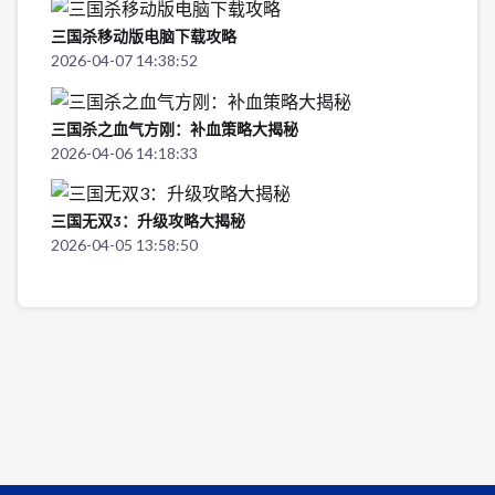
三国杀移动版电脑下载攻略
2026-04-07 14:38:52
三国杀之血气方刚：补血策略大揭秘
2026-04-06 14:18:33
三国无双3：升级攻略大揭秘
2026-04-05 13:58:50