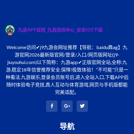
Welcome访问✔j9九游会网址推荐【导航：baidu典ag】九
游官网2026最新版官网/登录/入口/网页版网址(j9-
jiuyouhui.com)以下简称：九游app✔正版官网全站,全称:九
游,稳定18年信誉推荐安全.保障!极致体验！“不可能”只是一
种看法.九游娱乐,登录会员账号后,进入全站入口,下载APP后
随时体验电子竞技,真人互动与体育游戏,网页与手机版都能
完美适配。
导航