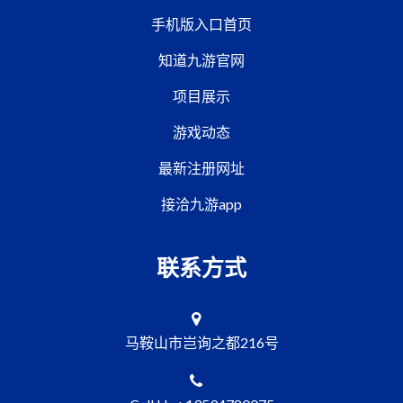
手机版入口首页
知道九游官网
项目展示
游戏动态
最新注册网址
接洽九游app
联系方式
马鞍山市岂询之都216号