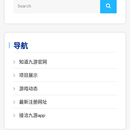
导航
知道九游官网
项目展示
游戏动态
最新注册网址
接洽九游app