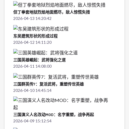
但丁拳套地狱烈焰地面燃尽，敌人惊慌失措
2026-04-13 14:20:42
东吴建筑形状的形成过程
2026-04-12 14:11:20
三国英雄崛起：武将强化之道
2026-04-11 14:08:00
三国群英传7：复活武将，重塑传世英雄
2026-04-10 14:45:14
三国演义人名改动MOD：名字重塑，战争再起
2026-04-09 15:12:54